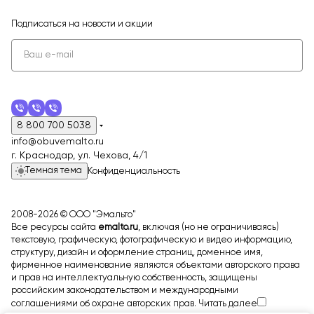
Подписаться
на новости и акции
8 800 700 5038
info@obuvemalto.ru
г. Краснодар, ул. Чехова, 4/1
Темная тема
Конфиденциальность
2008-2026 © ООО "Эмальто"
Все ресурсы сайта
emalto.ru
, включая (но не ограничиваясь)
текстовую, графическую, фотографическую и видео информацию,
структуру, дизайн и оформление страниц, доменное имя,
фирменное наименование являются объектами авторского права
и прав на интеллектуальную собственность, защищены
российским законодательством и международными
соглашениями об охране авторских прав.
Читать далее