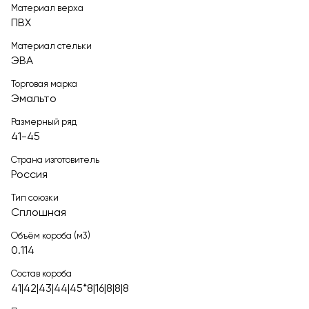
Материал верха
ПВХ
Материал стельки
ЭВА
Торговая марка
Эмальто
Размерный ряд
41-45
Страна изготовитель
Россия
Тип союзки
Сплошная
Объём короба (м3)
0.114
Состав короба
41|42|43|44|45*8|16|8|8|8