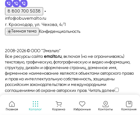
8 800 700 5038
info@obuvemalto.ru
г. Краснодар, ул. Чехова, 4/1
Темная тема
Конфиденциальность
2008-2026 © ООО "Эмальто"
Все ресурсы сайта
emalto.ru
, включая (но не ограничиваясь)
текстовую, графическую, фотографическую и видео информацию,
структуру, дизайн и оформление страниц, доменное имя,
фирменное наименование являются объектами авторского права
и прав на интеллектуальную собственность, защищены
российским законодательством и международными
соглашениями об охране авторских прав.
Читать далее
Главная
Каталог
Корзина
Избранные
Контакты
Компания