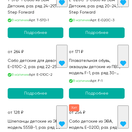
T-57D-1 Сабо из ЭВА
E-020C-3 Сабо из ЭВА
Детские, раз. ряд 24-29,ТМ
Детские, раз. ряд 20-24,ТМ
Step Forward
Step Forward
В наличии
Арт.
T-57D-1
В наличии
Арт.
E-020C-3
Подробнее
Подробнее
от 264 ₽
от 171 ₽
Сабо детские для девочек,
Плавательная обувь,
E-010C-2, раз. ряд 22-25
аквашузы детские из ПВХ,
модель F-1, раз. ряд 30-
В наличии
Арт.
Е-010С-2
34,ТМ Step Forward
В наличии
Арт.
F-1
Подробнее
Подробнее
Хит
от 128 ₽
от 254 ₽
Шлепанцы детские из ЭВА,
Сабо детские из ЭВА,
модель 555B-1, раз. ряд 30-
модель E-020D, раз. ряд