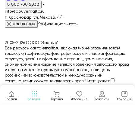
8 800 700 5038
info@obuvemalto.ru
г. Краснодар, ул. Чехова, 4/1
Темная тема
Конфиденциальность
2008-2026 © ООО "Эмальто"
Все ресурсы сайта
emalto.ru
, включая (но не ограничиваясь)
текстовую, графическую, фотографическую и видео информацию,
структуру, дизайн и оформление страниц, доменное имя,
фирменное наименование являются объектами авторского права
и прав на интеллектуальную собственность, защищены
российским законодательством и международными
соглашениями об охране авторских прав.
Читать далее
Главная
Каталог
Корзина
Избранные
Контакты
Компания