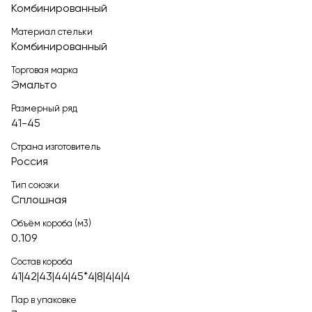
Комбинированный
Материал стельки
Комбинированный
Торговая марка
Эмальто
Размерный ряд
41-45
Страна изготовитель
Россия
Тип союзки
Сплошная
Объём короба (м3)
0.109
Состав короба
41|42|43|44|45*4|8|4|4|4
Пар в упаковке