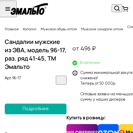
Сан
Главная
Каталог
Мужская обувь оптом
Мужские сандали оптом
Сандалии мужские
от 496 ₽
из ЭВА, модель 96-17,
раз. ряд 41-45, ТМ
В наличии
Эмальто
Сумма минимальной закуп
Арт.
96-17
снижена!
Теперь от 50 000р.
Оптовые заявки на меньшу
сумму у наших
дилеров
Подробнее
Купить в розницу: