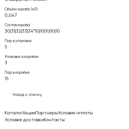
Объём короба (м3)
0,047
Состав короба
30|31|32|33|34*10|10|10|10|10
Пар в упаковке
5
Упаковок в коробке
3
Пар в коробке
15
Назад к списку
Каталог
Акции
Партнеры
Условия оплаты
Условия доставки
Контакты