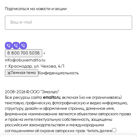
Подписаться
на новости и акции
8 800 700 5038
info@obuvemalto.ru
г. Краснодар, ул. Чехова, 4/1
Темная тема
Конфиденциальность
2008-2026 © ООО "Эмальто"
Все ресурсы сайта
emalto.ru
, включая (но не ограничиваясь)
текстовую, графическую, фотографическую и видео информацию,
структуру, дизайн и оформление страниц, доменное имя,
фирменное наименование являются объектами авторского права
и прав на интеллектуальную собственность, защищены
российским законодательством и международными
соглашениями об охране авторских прав.
Читать далее