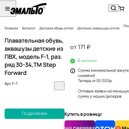
Пла
Главная
Каталог
Детская обувь оптом
Детские аквашузы оптом
Плавательная обувь,
от 171 ₽
аквашузы детские из
ПВХ, модель F-1, раз.
В наличии
ряд 30-34,ТМ Step
Forward
Сумма минимальной закуп
снижена!
Теперь от 50 000р.
Арт.
F-1
Оптовые заявки на меньшу
сумму у наших
дилеров
Подробнее
Купить в розницу: