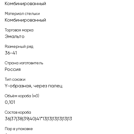
Комбинированный
Материал стельки
Комбинированный
Торговая марка
Эмальто
Размерный ряд
36-41
Страна изготовитель
Россия
Тип союзки
Y-образная, через палец
Объём короба (м3)
0,101
Состав короба
36|37|38|39|40|41*13|13|13|13|13|13
Пар в упаковке