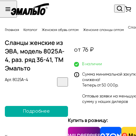
Слан
Главная
Каталог
Женская обувь оптом
Женские сланцы оптом
Сланцы женские из
от 76 ₽
ЭВА, модель 8025A-
4, раз. ряд 36-41, ТМ
В наличии
Эмальто
Сумма минимальной закуп
Арт.
8025A-4
снижена!
Теперь от 50 000р.
Оптовые заявки на меньшу
сумму у наших
дилеров
Подробнее
Купить в розницу: