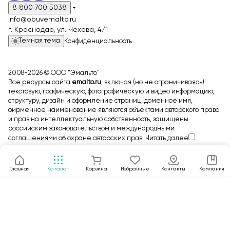
8 800 700 5038
info@obuvemalto.ru
г. Краснодар, ул. Чехова, 4/1
Темная тема
Конфиденциальность
2008-2026 © ООО "Эмальто"
Все ресурсы сайта
emalto.ru
, включая (но не ограничиваясь)
текстовую, графическую, фотографическую и видео информацию,
структуру, дизайн и оформление страниц, доменное имя,
фирменное наименование являются объектами авторского права
и прав на интеллектуальную собственность, защищены
российским законодательством и международными
соглашениями об охране авторских прав.
Читать далее
Главная
Каталог
Корзина
Избранные
Контакты
Компания