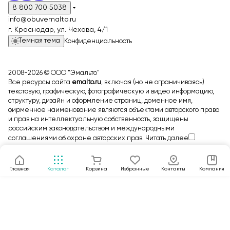
8 800 700 5038
info@obuvemalto.ru
г. Краснодар, ул. Чехова, 4/1
Темная тема
Конфиденциальность
2008-2026 © ООО "Эмальто"
Все ресурсы сайта
emalto.ru
, включая (но не ограничиваясь)
текстовую, графическую, фотографическую и видео информацию,
структуру, дизайн и оформление страниц, доменное имя,
фирменное наименование являются объектами авторского права
и прав на интеллектуальную собственность, защищены
российским законодательством и международными
соглашениями об охране авторских прав.
Читать далее
Главная
Каталог
Корзина
Избранные
Контакты
Компания