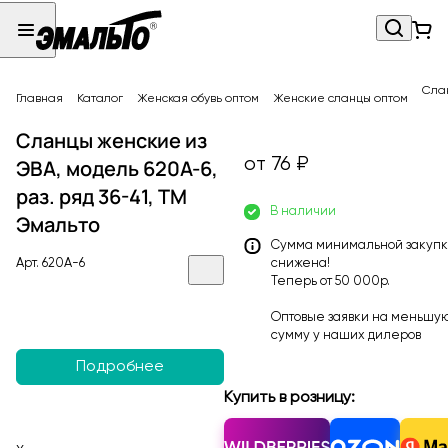
Слан
Главная
Каталог
Женская обувь оптом
Женские сланцы оптом
Сланцы женские из
от 76 ₽
ЭВА, модель 620A-6,
раз. ряд 36-41, ТМ
В наличии
Эмальто
Сумма минимальной закуп
Арт.
620A-6
снижена!
Теперь от 50 000р.
Оптовые заявки на меньшу
сумму у наших
дилеров
Подробнее
Купить в розницу: