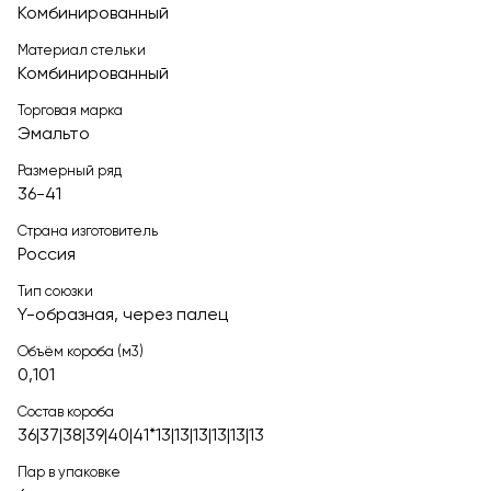
Комбинированный
Материал стельки
Комбинированный
Торговая марка
Эмальто
Размерный ряд
36-41
Страна изготовитель
Россия
Тип союзки
Y-образная, через палец
Объём короба (м3)
0,101
Состав короба
36|37|38|39|40|41*13|13|13|13|13|13
Пар в упаковке