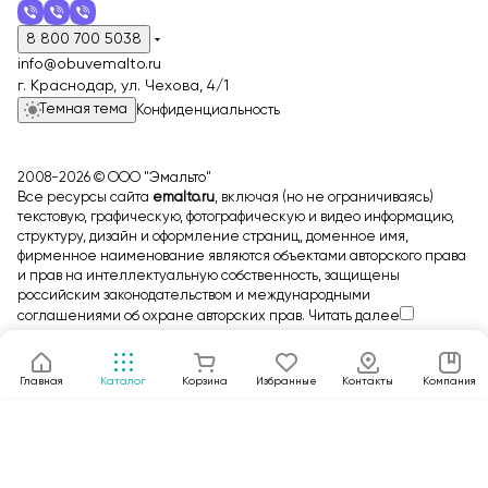
8 800 700 5038
info@obuvemalto.ru
г. Краснодар, ул. Чехова, 4/1
Темная тема
Конфиденциальность
2008-2026 © ООО "Эмальто"
Все ресурсы сайта
emalto.ru
, включая (но не ограничиваясь)
текстовую, графическую, фотографическую и видео информацию,
структуру, дизайн и оформление страниц, доменное имя,
фирменное наименование являются объектами авторского права
и прав на интеллектуальную собственность, защищены
российским законодательством и международными
соглашениями об охране авторских прав.
Читать далее
Главная
Каталог
Корзина
Избранные
Контакты
Компания