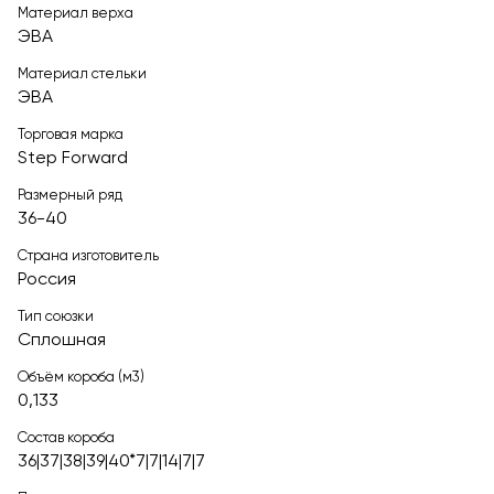
Материал верха
ЭВА
Материал стельки
ЭВА
Торговая марка
Step Forward
Размерный ряд
36-40
Страна изготовитель
Россия
Тип союзки
Сплошная
Объём короба (м3)
0,133
Состав короба
36|37|38|39|40*7|7|14|7|7