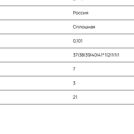
Россия
Сплошная
0,101
37|38|39|40|41*1|2|1|1|1
7
3
21