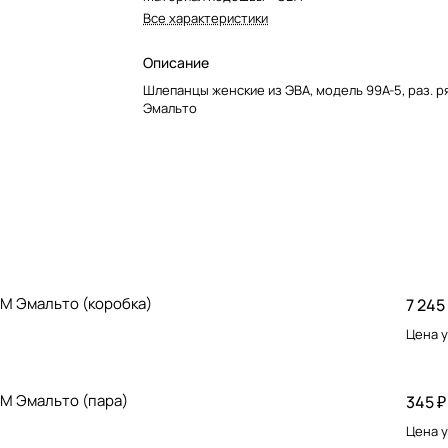
Все характеристики
Описание
Шлепанцы женские из ЭВА, модель 99A-5, раз. ря
Эмальто
 ТМ Эмальто (коробка)
7 245
Цена у
ТМ Эмальто (пара)
345 ₽
Цена у