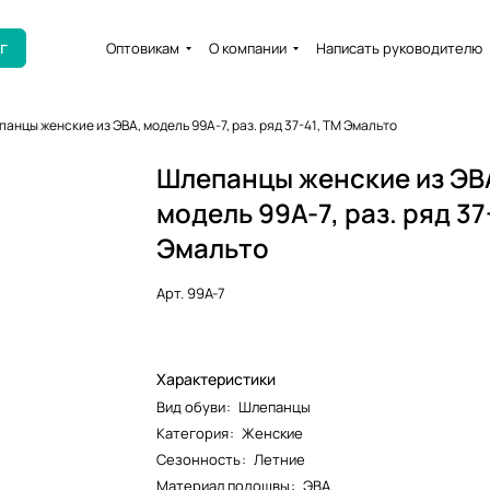
г
Оптовикам
О компании
Написать руководителю
анцы женские из ЭВА, модель 99A-7, раз. ряд 37-41, ТМ Эмальто
Шлепанцы женские из ЭВ
модель 99A-7, раз. ряд 37
Эмальто
Арт.
99A-7
Характеристики
Вид обуви
:
Шлепанцы
Категория
:
Женские
Сезонность
:
Летние
Материал подошвы
:
ЭВА