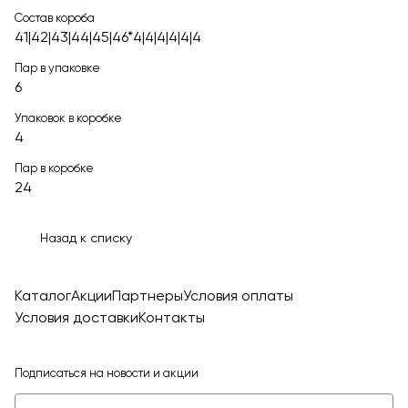
Состав короба
41|42|43|44|45|46*4|4|4|4|4|4
Пар в упаковке
6
Упаковок в коробке
4
Пар в коробке
24
Назад к списку
Каталог
Акции
Партнеры
Условия оплаты
Условия доставки
Контакты
Подписаться
на новости и акции