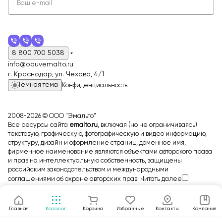
8 800 700 5038
info@obuvemalto.ru
г. Краснодар, ул. Чехова, 4/1
Темная тема
Конфиденциальность
2008-2026 © ООО "Эмальто"
Все ресурсы сайта
emalto.ru
, включая (но не ограничиваясь)
текстовую, графическую, фотографическую и видео информацию,
структуру, дизайн и оформление страниц, доменное имя,
фирменное наименование являются объектами авторского права
и прав на интеллектуальную собственность, защищены
российским законодательством и международными
соглашениями об охране авторских прав.
Читать далее
Главная
Каталог
Корзина
Избранные
Контакты
Компания