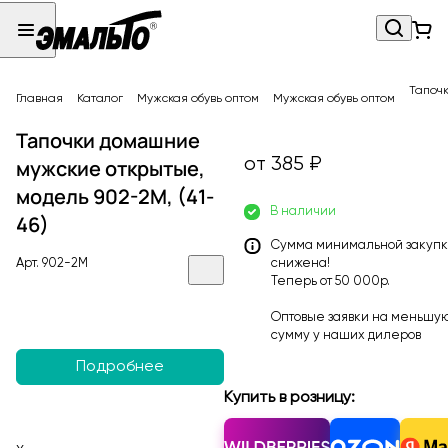
Тапочк
Главная
Каталог
Мужская обувь оптом
Мужская обувь оптом
Тапочки домашние
от 385 ₽
мужские открытые,
модель 902-2M, (41-
В наличии
46)
Сумма минимальной закуп
Арт.
902-2M
снижена!
Теперь от 50 000р.
Оптовые заявки на меньшу
сумму у наших
дилеров
Подробнее
Купить в розницу: