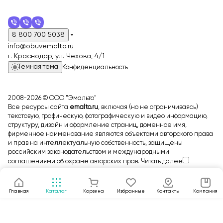
8 800 700 5038
info@obuvemalto.ru
г. Краснодар, ул. Чехова, 4/1
Темная тема
Конфиденциальность
2008-2026 © ООО "Эмальто"
Все ресурсы сайта
emalto.ru
, включая (но не ограничиваясь)
текстовую, графическую, фотографическую и видео информацию,
структуру, дизайн и оформление страниц, доменное имя,
фирменное наименование являются объектами авторского права
и прав на интеллектуальную собственность, защищены
российским законодательством и международными
соглашениями об охране авторских прав.
Читать далее
Главная
Каталог
Корзина
Избранные
Контакты
Компания