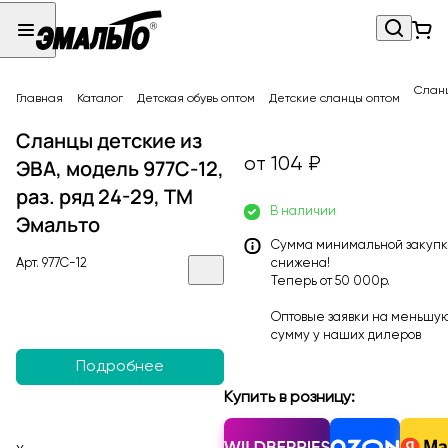
Сланц
Главная
Каталог
Детская обувь оптом
Детские сланцы оптом
Сланцы детские из
от 104 ₽
ЭВА, модель 977C-12,
раз. ряд 24-29, ТМ
В наличии
Эмальто
Сумма минимальной закуп
Арт.
977C-12
снижена!
Теперь от 50 000р.
Оптовые заявки на меньшу
сумму у наших
дилеров
Подробнее
Купить в розницу: