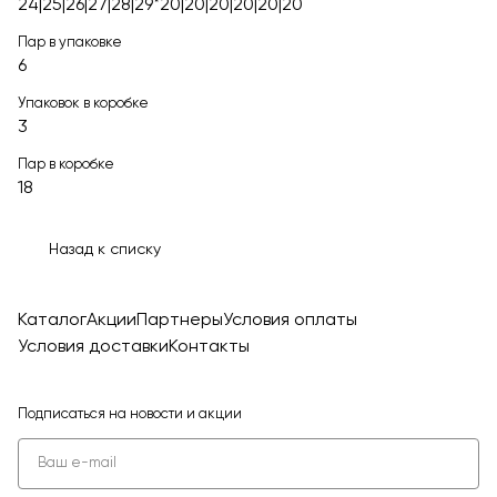
24|25|26|27|28|29*20|20|20|20|20|20
Пар в упаковке
6
Упаковок в коробке
3
Пар в коробке
18
Назад к списку
Каталог
Акции
Партнеры
Условия оплаты
Условия доставки
Контакты
Подписаться
на новости и акции