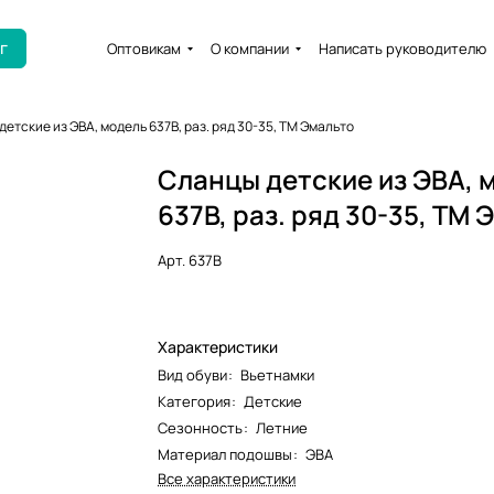
г
Оптовикам
О компании
Написать руководителю
етские из ЭВА, модель 637B, раз. ряд 30-35, ТМ Эмальто
Сланцы детские из ЭВА, 
637B, раз. ряд 30-35, ТМ
Арт.
637B
Характеристики
Вид обуви
:
Вьетнамки
Категория
:
Детские
Сезонность
:
Летние
Материал подошвы
:
ЭВА
Все характеристики