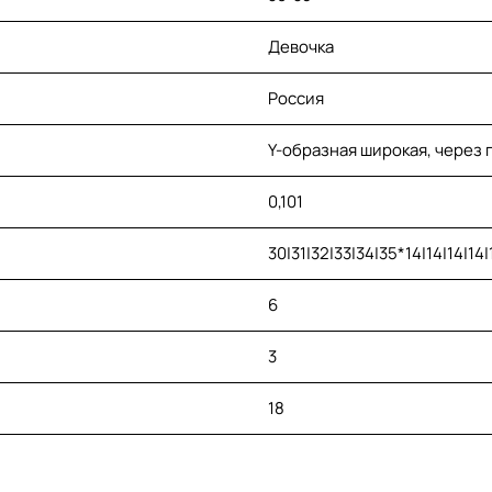
Девочка
Россия
Y-образная широкая, через 
0,101
30|31|32|33|34|35*14|14|14|14|
6
3
18