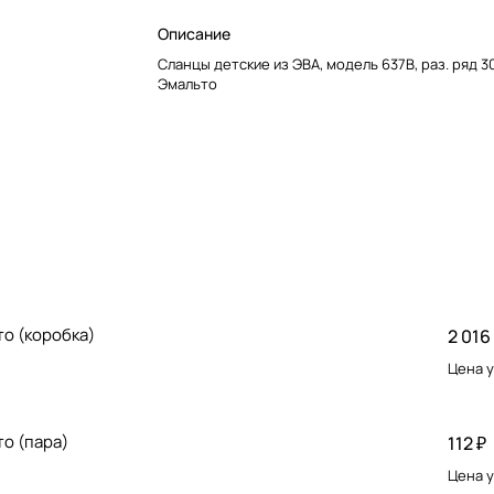
Описание
Сланцы детские из ЭВА, модель 637B, раз. ряд 3
Эмальто
то (коробка)
2 016
Цена у
то (пара)
112 ₽
Цена у