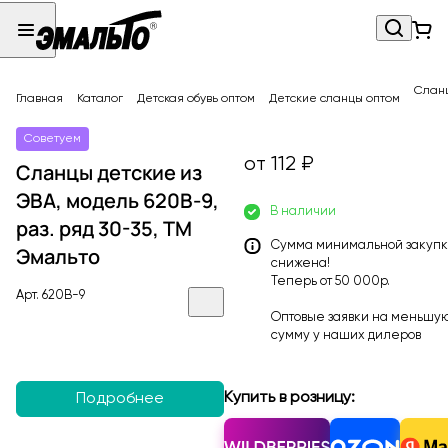
Сланц
Главная
Каталог
Детская обувь оптом
Детские сланцы оптом
Советуем
от 112 ₽
Сланцы детские из
ЭВА, модель 620B-9,
В наличии
раз. ряд 30-35, ТМ
Сумма минимальной закуп
Эмальто
снижена!
Теперь от 50 000р.
Арт.
620B-9
Оптовые заявки на меньшу
сумму у наших
дилеров
Купить в розницу:
Подробнее