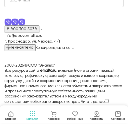
8 800 700 5038
info@obuvemalto.ru
г. Краснодар, ул. Чехова, 4/1
Темная тема
Конфиденциальность
2008-2026 © ООО "Эмальто"
Все ресурсы сайта
emalto.ru
, включая (но не ограничиваясь)
текстовую, графическую, фотографическую и видео информацию,
структуру, дизайн и оформление страниц, доменное имя,
фирменное наименование являются объектами авторского права
и прав на интеллектуальную собственность, защищены
российским законодательством и международными
соглашениями об охране авторских прав.
Читать далее
Главная
Каталог
Корзина
Избранные
Контакты
Компания