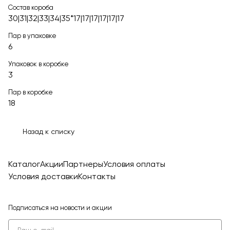
Состав короба
30|31|32|33|34|35*17|17|17|17|17|17
Пар в упаковке
6
Упаковок в коробке
3
Пар в коробке
18
Назад к списку
Каталог
Акции
Партнеры
Условия оплаты
Условия доставки
Контакты
Подписаться
на новости и акции