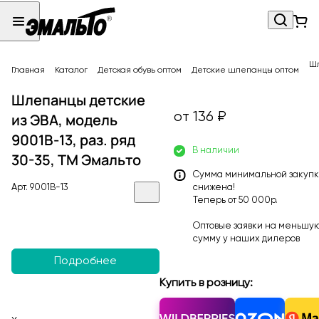
Шл
Главная
Каталог
Детская обувь оптом
Детские шлепанцы оптом
Шлепанцы детские
от 136 ₽
из ЭВА, модель
9001B-13, раз. ряд
В наличии
30-35, ТМ Эмальто
Сумма минимальной закуп
Арт.
9001B-13
снижена!
Теперь от 50 000р.
Оптовые заявки на меньшу
сумму у наших
дилеров
Подробнее
Купить в розницу: