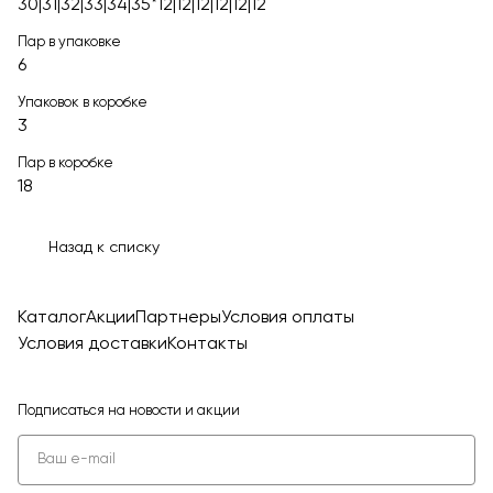
30|31|32|33|34|35*12|12|12|12|12|12
Пар в упаковке
6
Упаковок в коробке
3
Пар в коробке
18
Назад к списку
Каталог
Акции
Партнеры
Условия оплаты
Условия доставки
Контакты
Подписаться
на новости и акции