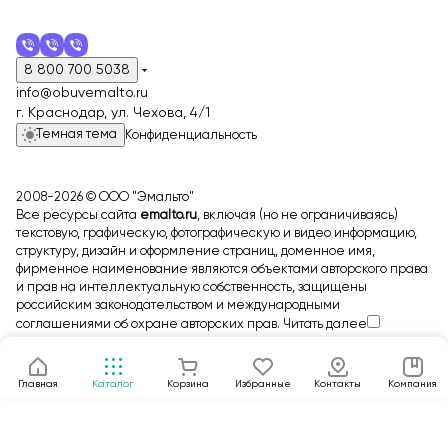
8 800 700 5038
info@obuvemalto.ru
г. Краснодар, ул. Чехова, 4/1
Темная тема
Конфиденциальность
2008-2026 © ООО "Эмальто"
Все ресурсы сайта
emalto.ru
, включая (но не ограничиваясь)
текстовую, графическую, фотографическую и видео информацию,
структуру, дизайн и оформление страниц, доменное имя,
фирменное наименование являются объектами авторского права
и прав на интеллектуальную собственность, защищены
российским законодательством и международными
соглашениями об охране авторских прав.
Читать далее
Главная
Каталог
Корзина
Избранные
Контакты
Компания