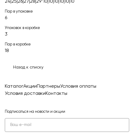
24|25|26|27|28|29*10|10|10|10|10|10
Пар в упаковке
6
Упаковок в коробке
3
Пар в коробке
18
Назад к списку
Каталог
Акции
Партнеры
Условия оплаты
Условия доставки
Контакты
Подписаться
на новости и акции