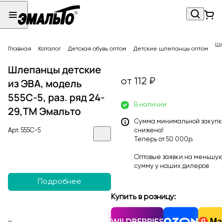
Шл
Главная
Каталог
Детская обувь оптом
Детские шлепанцы оптом
Шлепанцы детские
от 112 ₽
из ЭВА, модель
555C-5, раз. ряд 24-
В наличии
29,ТМ Эмальто
Сумма минимальной закуп
Арт.
555C-5
снижена!
Теперь от 50 000р.
Оптовые заявки на меньшу
сумму у наших
дилеров
Подробнее
Купить в розницу: