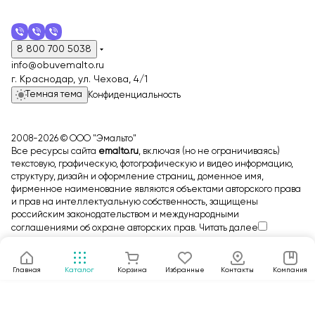
8 800 700 5038
info@obuvemalto.ru
г. Краснодар, ул. Чехова, 4/1
Темная тема
Конфиденциальность
2008-2026 © ООО "Эмальто"
Все ресурсы сайта
emalto.ru
, включая (но не ограничиваясь)
текстовую, графическую, фотографическую и видео информацию,
структуру, дизайн и оформление страниц, доменное имя,
фирменное наименование являются объектами авторского права
и прав на интеллектуальную собственность, защищены
российским законодательством и международными
соглашениями об охране авторских прав.
Читать далее
Главная
Каталог
Корзина
Избранные
Контакты
Компания