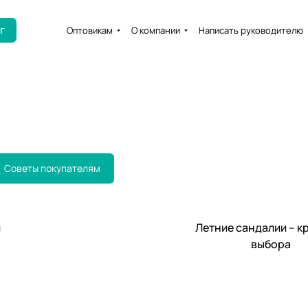
г
Оптовикам
О компании
Написать руководителю
Советы покупателям
Советы покупателям
и
Летние сандалии – к
выбора