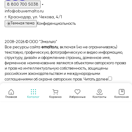
8 800 700 5038
info@obuvemalto.ru
г. Краснодар, ул. Чехова, 4/1
Темная тема
Конфиденциальность
2008-2026 © ООО "Эмальто"
Все ресурсы сайта
emalto.ru
, включая (но не ограничиваясь)
текстовую, графическую, фотографическую и видео информацию,
структуру, дизайн и оформление страниц, доменное имя,
фирменное наименование являются объектами авторского права
и прав на интеллектуальную собственность, защищены
российским законодательством и международными
соглашениями об охране авторских прав.
Читать далее
Главная
Каталог
Корзина
Избранные
Контакты
Компания