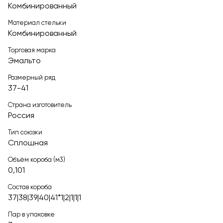
Комбинированный
Материал стельки
Комбинированный
Торговая марка
Эмальто
Размерный ряд
37-41
Страна изготовитель
Россия
Тип союзки
Сплошная
Объём короба (м3)
0,101
Состав короба
37|38|39|40|41*1|2|1|1|1
Пар в упаковке