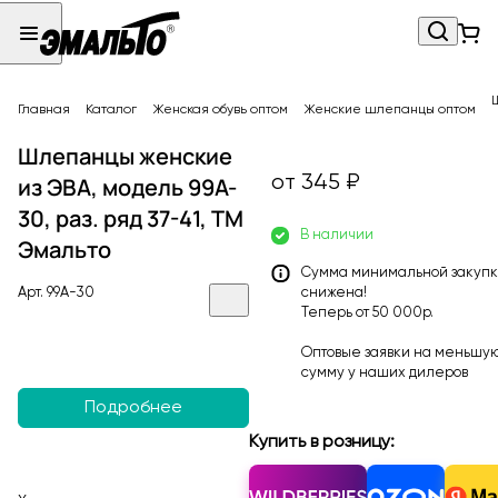
Главная
Каталог
Женская обувь оптом
Женские шлепанцы оптом
Шлепанцы женские
от 345 ₽
из ЭВА, модель 99A-
30, раз. ряд 37-41, ТМ
В наличии
Эмальто
Сумма минимальной закуп
Арт.
99A-30
снижена!
Теперь от 50 000р.
Оптовые заявки на меньшу
сумму у наших
дилеров
Подробнее
Купить в розницу: