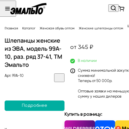
Главная
Каталог
Женская обувь оптом
Женские шлепанцы оптом
Шлепанцы женские
от 345 ₽
из ЭВА, модель 99A-
10, раз. ряд 37-41, ТМ
В наличии
Эмальто
Сумма минимальной закуп
Арт.
99A-10
снижена!
Теперь от 50 000р.
Оптовые заявки на меньшу
сумму у наших
дилеров
Подробнее
Купить в розницу: