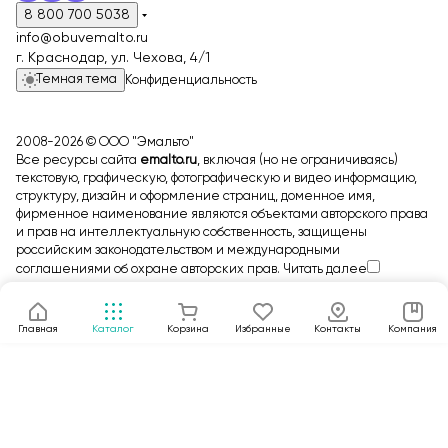
8 800 700 5038
info@obuvemalto.ru
г. Краснодар, ул. Чехова, 4/1
Темная тема
Конфиденциальность
2008-2026 © ООО "Эмальто"
Все ресурсы сайта
emalto.ru
, включая (но не ограничиваясь)
текстовую, графическую, фотографическую и видео информацию,
структуру, дизайн и оформление страниц, доменное имя,
фирменное наименование являются объектами авторского права
и прав на интеллектуальную собственность, защищены
российским законодательством и международными
соглашениями об охране авторских прав.
Читать далее
Главная
Каталог
Корзина
Избранные
Контакты
Компания