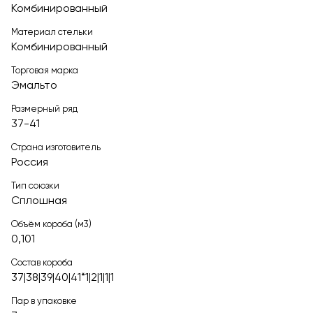
Комбинированный
Материал стельки
Комбинированный
Торговая марка
Эмальто
Размерный ряд
37-41
Страна изготовитель
Россия
Тип союзки
Сплошная
Объём короба (м3)
0,101
Состав короба
37|38|39|40|41*1|2|1|1|1
Пар в упаковке