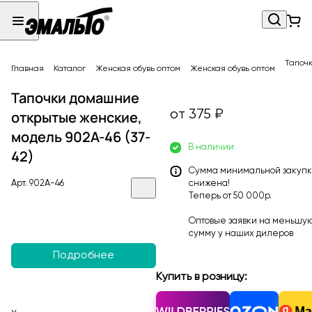
Тапочк
Главная
Каталог
Женская обувь оптом
Женская обувь оптом
Тапочки домашние
от 375 ₽
открытые женские,
модель 902A-46 (37-
В наличии
42)
Сумма минимальной закуп
Арт.
902A-46
снижена!
Теперь от 50 000р.
Оптовые заявки на меньшу
сумму у наших
дилеров
Подробнее
Купить в розницу: