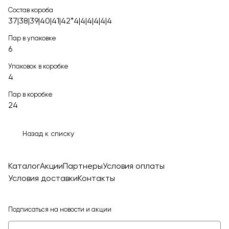
Состав короба
37|38|39|40|41|42*4|4|4|4|4|4
Пар в упаковке
6
Упаковок в коробке
4
Пар в коробке
24
Назад к списку
Каталог
Акции
Партнеры
Условия оплаты
Условия доставки
Контакты
Подписаться
на новости и акции