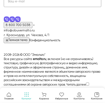
8 800 700 5038
info@obuvemalto.ru
г. Краснодар, ул. Чехова, 4/1
Темная тема
Конфиденциальность
2008-2026 © ООО "Эмальто"
Все ресурсы сайта
emalto.ru
, включая (но не ограничиваясь)
текстовую, графическую, фотографическую и видео информацию,
структуру, дизайн и оформление страниц, доменное имя,
фирменное наименование являются объектами авторского права
и прав на интеллектуальную собственность, защищены
российским законодательством и международными
соглашениями об охране авторских прав.
Читать далее
Главная
Каталог
Корзина
Избранные
Контакты
Компания