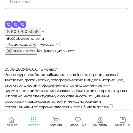
8 800 700 5038
info@obuvemalto.ru
г. Краснодар, ул. Чехова, 4/1
Темная тема
Конфиденциальность
2008-2026 © ООО "Эмальто"
Все ресурсы сайта
emalto.ru
, включая (но не ограничиваясь)
текстовую, графическую, фотографическую и видео информацию,
структуру, дизайн и оформление страниц, доменное имя,
фирменное наименование являются объектами авторского права
и прав на интеллектуальную собственность, защищены
российским законодательством и международными
соглашениями об охране авторских прав.
Читать далее
Главная
Каталог
Корзина
Избранные
Контакты
Компания