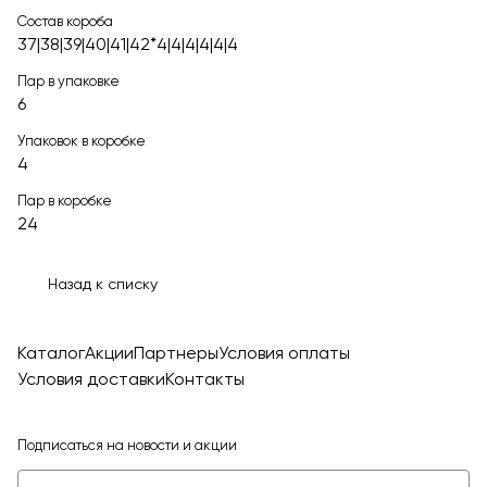
Состав короба
37|38|39|40|41|42*4|4|4|4|4|4
Пар в упаковке
6
Упаковок в коробке
4
Пар в коробке
24
Назад к списку
Каталог
Акции
Партнеры
Условия оплаты
Условия доставки
Контакты
Подписаться
на новости и акции