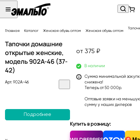
Тапочк
Главная
Каталог
Женская обувь оптом
Женская обувь оптом
Тапочки домашние
от 375 ₽
открытые женские,
модель 902A-46 (37-
В наличии
42)
Сумма минимальной закуп
Арт.
902A-46
снижена!
Теперь от 50 000р.
Оптовые заявки на меньшу
сумму у наших
дилеров
Подробнее
Купить в розницу: