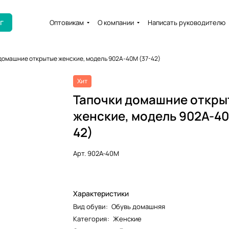
г
Оптовикам
О компании
Написать руководителю
домашние открытые женские, модель 902A-40M (37-42)
Хит
Тапочки домашние откры
женские, модель 902A-40
42)
Арт.
902A-40M
Характеристики
Вид обуви
:
Обувь домашняя
Категория
:
Женские