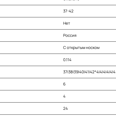
37-42
Нет
Россия
С открытым носком
0.114
37|38|39|40|41|42*4|4|4|4|4|4
6
4
24