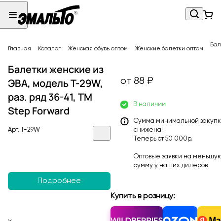
Бал
Главная
Каталог
Женская обувь оптом
Женские балетки оптом
Балетки женские из
от 88 ₽
ЭВА, модель T-29W,
раз. ряд 36-41, ТМ
В наличии
Step Forward
Сумма минимальной закуп
Арт.
T-29W
снижена!
Теперь от 50 000р.
Оптовые заявки на меньшу
сумму у наших
дилеров
Подробнее
Купить в розницу: