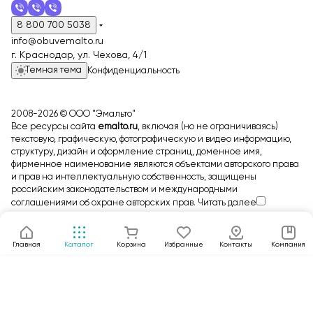
8 800 700 5038
info@obuvemalto.ru
г. Краснодар, ул. Чехова, 4/1
Темная тема
Конфиденциальность
2008-2026 © ООО "Эмальто"
Все ресурсы сайта
emalto.ru
, включая (но не ограничиваясь)
текстовую, графическую, фотографическую и видео информацию,
структуру, дизайн и оформление страниц, доменное имя,
фирменное наименование являются объектами авторского права
и прав на интеллектуальную собственность, защищены
российским законодательством и международными
соглашениями об охране авторских прав.
Читать далее
Главная
Каталог
Корзина
Избранные
Контакты
Компания