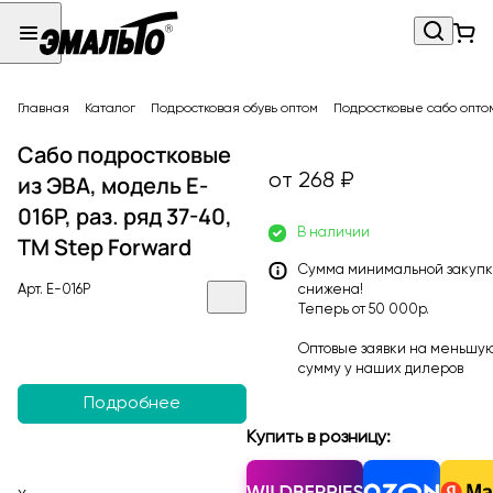
Главная
Каталог
Подростковая обувь оптом
Подростковые сабо опто
Сабо подростковые
от 268 ₽
из ЭВА, модель E-
016P, раз. ряд 37-40,
В наличии
ТМ Step Forward
Сумма минимальной закуп
Арт.
E-016P
снижена!
Теперь от 50 000р.
Оптовые заявки на меньшу
сумму у наших
дилеров
Подробнее
Купить в розницу: