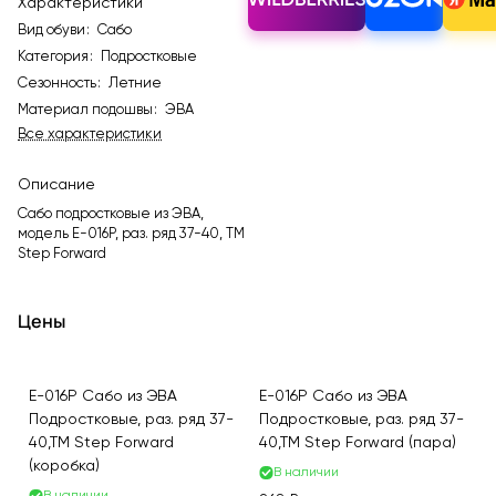
Характеристики
Вид обуви
:
Сабо
Категория
:
Подростковые
Сезонность
:
Летние
Материал подошвы
:
ЭВА
Все характеристики
Описание
Сабо подростковые из ЭВА,
модель E-016P, раз. ряд 37-40, ТМ
Step Forward
Цены
E-016P Сабо из ЭВА
E-016P Сабо из ЭВА
Подростковые, раз. ряд 37-
Подростковые, раз. ряд 37-
40,ТМ Step Forward
40,ТМ Step Forward (пара)
(коробка)
В наличии