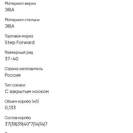
Материал верха
ЭВА
Материал стельки
ЭВА
Торговая марка
Step Forward
Размерный ряд
37-40
Страна изготовитель
Россия
Тип союзки
С закрытым носком
Объём короба (м3)
0,133
Состав короба
37|38|39|40*7|14|14|7