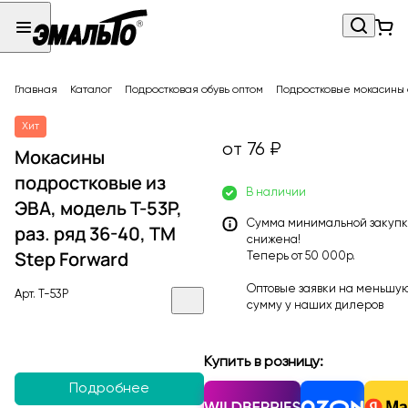
Главная
Каталог
Подростковая обувь оптом
Подростковые мокасины
Хит
от 76 ₽
Мокасины
подростковые из
В наличии
ЭВА, модель T-53P,
Сумма минимальной закуп
раз. ряд 36-40, ТМ
снижена!
Step Forward
Теперь от 50 000р.
Оптовые заявки на меньшу
Арт.
T-53P
сумму у наших
дилеров
Купить в розницу:
Подробнее