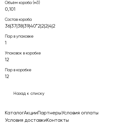
Объём короба (м3)
0,101
Состав короба
36|37|38|39|40*2|2|2|4|2
Пар в упаковке
1
Упаковок в коробке
12
Пар в коробке
12
Назад к списку
Каталог
Акции
Партнеры
Условия оплаты
Условия доставки
Контакты