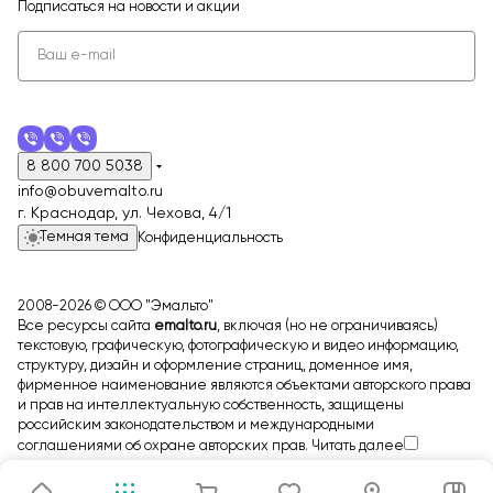
Подписаться
на новости и акции
8 800 700 5038
info@obuvemalto.ru
г. Краснодар, ул. Чехова, 4/1
Темная тема
Конфиденциальность
2008-2026 © ООО "Эмальто"
Все ресурсы сайта
emalto.ru
, включая (но не ограничиваясь)
текстовую, графическую, фотографическую и видео информацию,
структуру, дизайн и оформление страниц, доменное имя,
фирменное наименование являются объектами авторского права
и прав на интеллектуальную собственность, защищены
российским законодательством и международными
соглашениями об охране авторских прав.
Читать далее