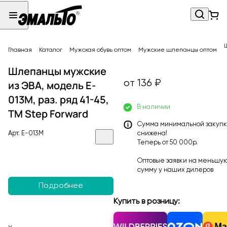
Главная
Каталог
Мужская обувь оптом
Мужские шлепанцы оптом
Шлепанцы мужские
от 136 ₽
из ЭВА, модель E-
013M, раз. ряд 41-45,
В наличии
ТМ Step Forward
Сумма минимальной закуп
Арт.
E-013M
снижена!
Теперь от 50 000р.
Оптовые заявки на меньшу
сумму у наших
дилеров
Подробнее
Купить в розницу: