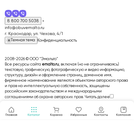
8 800 700 5038
info@obuvemalto.ru
г. Краснодар, ул. Чехова, 4/1
Темная тема
Конфиденциальность
2008-2026 © ООО "Эмальто"
Все ресурсы сайта
emalto.ru
, включая (но не ограничиваясь)
текстовую, графическую, фотографическую и видео информацию,
структуру, дизайн и оформление страниц, доменное имя,
фирменное наименование являются объектами авторского права
и прав на интеллектуальную собственность, защищены
российским законодательством и международными
соглашениями об охране авторских прав.
Читать далее
Главная
Каталог
Корзина
Избранные
Контакты
Компания