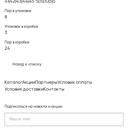
41|42|43|44|45*5|15|10|5|5
Пар в упаковке
8
Упаковок в коробке
3
Пар в коробке
24
Назад к списку
Каталог
Акции
Партнеры
Условия оплаты
Условия доставки
Контакты
Подписаться
на новости и акции