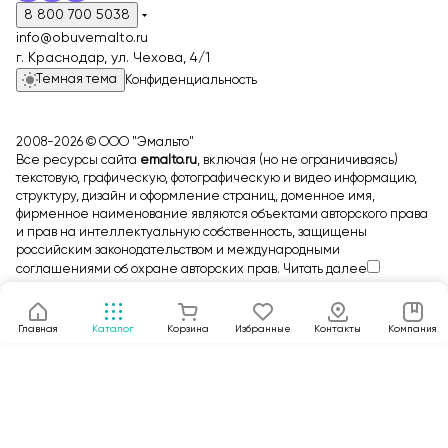
8 800 700 5038
info@obuvemalto.ru
г. Краснодар, ул. Чехова, 4/1
Темная тема
Конфиденциальность
2008-2026 © ООО "Эмальто"
Все ресурсы сайта
emalto.ru
, включая (но не ограничиваясь)
текстовую, графическую, фотографическую и видео информацию,
структуру, дизайн и оформление страниц, доменное имя,
фирменное наименование являются объектами авторского права
и прав на интеллектуальную собственность, защищены
российским законодательством и международными
соглашениями об охране авторских прав.
Читать далее
Главная
Каталог
Корзина
Избранные
Контакты
Компания