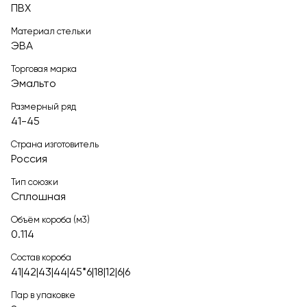
ПВХ
Материал стельки
ЭВА
Торговая марка
Эмальто
Размерный ряд
41-45
Страна изготовитель
Россия
Тип союзки
Сплошная
Объём короба (м3)
0.114
Состав короба
41|42|43|44|45*6|18|12|6|6
Пар в упаковке