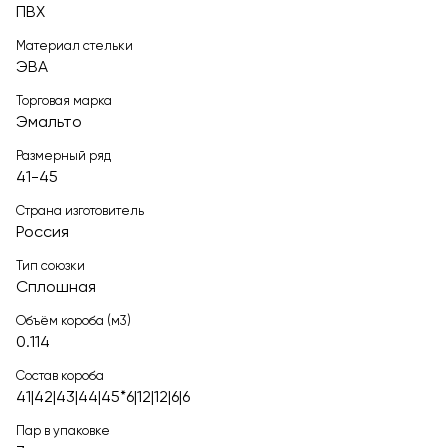
ПВХ
Материал стельки
ЭВА
Торговая марка
Эмальто
Размерный ряд
41-45
Страна изготовитель
Россия
Тип союзки
Сплошная
Объём короба (м3)
0.114
Состав короба
41|42|43|44|45*6|12|12|6|6
Пар в упаковке