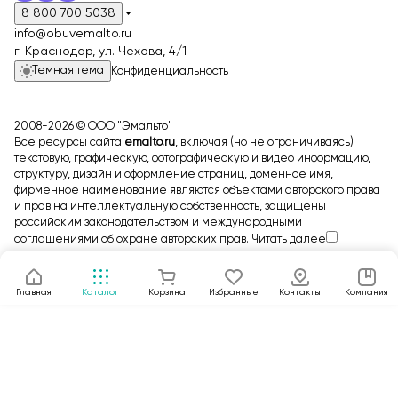
8 800 700 5038
info@obuvemalto.ru
г. Краснодар, ул. Чехова, 4/1
Темная тема
Конфиденциальность
2008-2026 © ООО "Эмальто"
Все ресурсы сайта
emalto.ru
, включая (но не ограничиваясь)
текстовую, графическую, фотографическую и видео информацию,
структуру, дизайн и оформление страниц, доменное имя,
фирменное наименование являются объектами авторского права
и прав на интеллектуальную собственность, защищены
российским законодательством и международными
соглашениями об охране авторских прав.
Читать далее
Главная
Каталог
Корзина
Избранные
Контакты
Компания