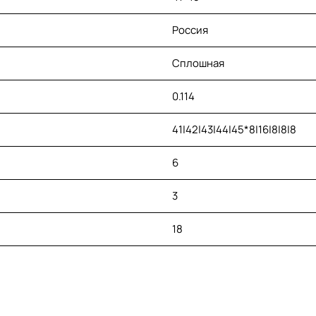
Россия
Сплошная
0.114
41|42|43|44|45*8|16|8|8|8
6
3
18