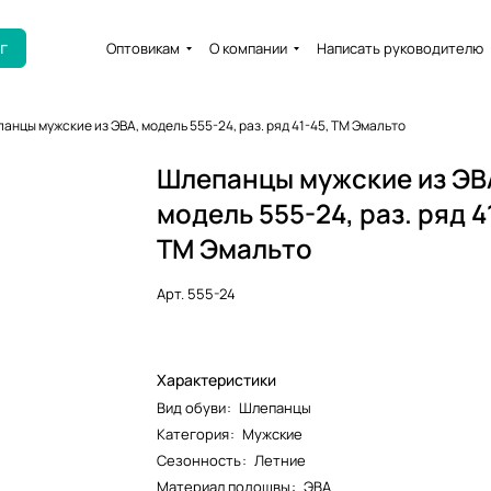
г
Оптовикам
О компании
Написать руководителю
анцы мужские из ЭВА, модель 555-24, раз. ряд 41-45, ТМ Эмальто
Шлепанцы мужские из ЭВ
модель 555-24, раз. ряд 4
ТМ Эмальто
Арт.
555-24
Характеристики
Вид обуви
:
Шлепанцы
Категория
:
Мужские
Сезонность
:
Летние
Материал подошвы
:
ЭВА