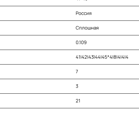
Россия
Сплошная
0.109
41|42|43|44|45*4|8|4|4|4
7
3
21