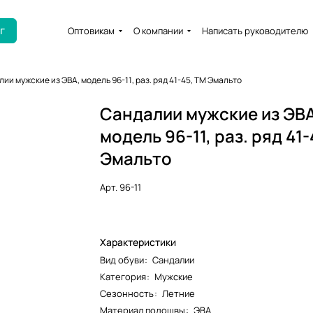
г
Оптовикам
О компании
Написать руководителю
ии мужские из ЭВА, модель 96-11, раз. ряд 41-45, ТМ Эмальто
Сандалии мужские из ЭВА
модель 96-11, раз. ряд 41-
Эмальто
Арт.
96-11
Характеристики
Вид обуви
:
Сандалии
Категория
:
Мужские
Сезонность
:
Летние
Материал подошвы
:
ЭВА