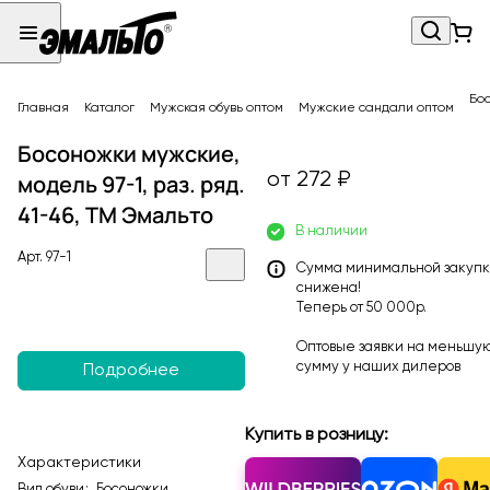
Бос
Главная
Каталог
Мужская обувь оптом
Мужские сандали оптом
Босоножки мужские,
от 272 ₽
модель 97-1, раз. ряд.
41-46, ТМ Эмальто
В наличии
Арт.
97-1
Сумма минимальной закуп
снижена!
Теперь от 50 000р.
Оптовые заявки на меньшу
сумму у наших
дилеров
Подробнее
Купить в розницу:
Характеристики
Вид обуви
:
Босоножки