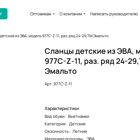
г
Оптовикам
О компании
Написать руководителю
етские из ЭВА, модель 977C-Z-11, раз. ряд 24-29,ТМ Эмальто
Сланцы детские из ЭВА, 
977C-Z-11, раз. ряд 24-29
Эмальто
Арт.
977C-Z-11
Характеристики
Вид обуви
:
Вьетнамки
Категория
:
Детские
Сезонность
:
Летние
Материал подошвы
:
ЭВА