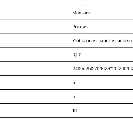
Мальчик
Россия
Y-образная широкая, через 
0,101
24|25|26|27|28|29*20|20|20|
6
3
18