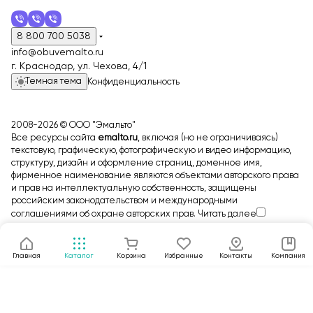
8 800 700 5038
info@obuvemalto.ru
г. Краснодар, ул. Чехова, 4/1
Темная тема
Конфиденциальность
2008-2026 © ООО "Эмальто"
Все ресурсы сайта
emalto.ru
, включая (но не ограничиваясь)
текстовую, графическую, фотографическую и видео информацию,
структуру, дизайн и оформление страниц, доменное имя,
фирменное наименование являются объектами авторского права
и прав на интеллектуальную собственность, защищены
российским законодательством и международными
соглашениями об охране авторских прав.
Читать далее
Главная
Каталог
Корзина
Избранные
Контакты
Компания