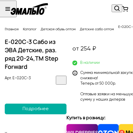
E-020C-3
Главная
Каталог
Детская обувь оптом
Детские сабо оптом
E-020C-3 Сабо из
от 254 ₽
ЭВА Детские, раз.
ряд 20-24,ТМ Step
В наличии
Forward
Сумма минимальной закуп
Арт.
E-020C-3
снижена!
Теперь от 50 000р.
Оптовые заявки на меньшу
сумму у наших
дилеров
Подробнее
Купить в розницу: