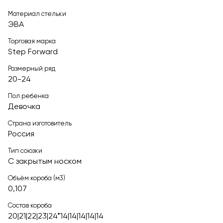
Материал стельки
ЭВА
Торговая марка
Step Forward
Размерный ряд
20-24
Пол ребенка
Девочка
Страна изготовитель
Россия
Тип союзки
С закрытым носком
Объём короба (м3)
0,107
Состав короба
20|21|22|23|24*14|14|14|14|14